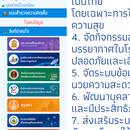
เป็นไทย
บุคลากรโรงเรียน
โดยเฉพาะการไ
แบบสำรวจความคิดเห็น
ความสุข
ไม่พบข้อมูล
ลิงก์น่าสนใจ
4. จัดกิจกรรม
บรรยากาศในโร
ปลอดภัยและเอ
5. จัดระบบข้อ
นวยความสะดว
6. พัฒนาบุคลา
และมีประสิทธ
7. ส่งเสริมร